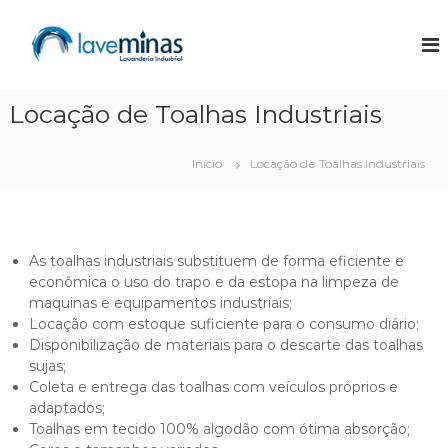
P
u
L
L
a
l
a
v
a
v
a
r
e
n
Locação de Toalhas Industriais
p
d
M
a
e
i
r
r
Início
Locação de Toalhas Industriais
n
i
a
a
o
a
I
c
s
n
o
d
n
As toalhas industriais substituem de forma eficiente e
u
t
econômica o uso do trapo e da estopa na limpeza de
s
t
e
maquinas e equipamentos industriais;
r
ú
Locação com estoque suficiente para o consumo diário;
i
d
Disponibilização de materiais para o descarte das toalhas
a
o
sujas;
l
Coleta e entrega das toalhas com veículos próprios e
adaptados;
Toalhas em tecido 100% algodão com ótima absorção;