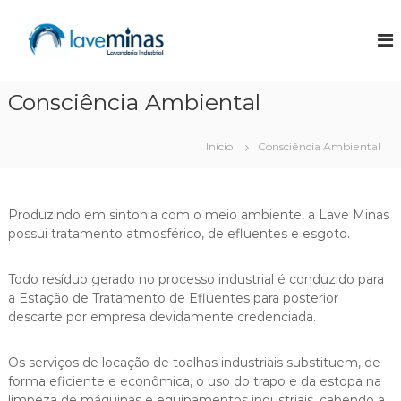
P
u
L
L
a
l
a
v
a
v
a
r
e
n
Consciência Ambiental
p
d
M
a
e
i
r
r
Início
Consciência Ambiental
n
i
a
a
o
a
I
c
s
n
o
Produzindo em sintonia com o meio ambiente, a Lave Minas
d
n
possui tratamento atmosférico, de efluentes e esgoto.
u
t
s
t
e
Todo resíduo gerado no processo industrial é conduzido para
r
ú
a Estação de Tratamento de Efluentes para posterior
i
d
descarte por empresa devidamente credenciada.
a
o
l
Os serviços de locação de toalhas industriais substituem, de
forma eficiente e econômica, o uso do trapo e da estopa na
limpeza de máquinas e equipamentos industriais, cabendo a