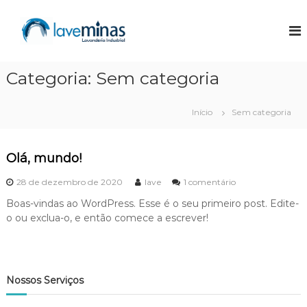
P
u
L
L
a
l
a
v
a
v
a
r
e
n
Categoria:
Sem categoria
p
d
M
a
e
i
r
r
Início
Sem categoria
n
i
a
a
o
a
I
c
s
n
Olá, mundo!
o
d
n
u
e
28 de dezembro de 2020
lave
1 comentário
t
s
m
Boas-vindas ao WordPress. Esse é o seu primeiro post. Edite-
t
O
e
o ou exclua-o, e então comece a escrever!
r
l
ú
i
á
d
a
,
o
l
m
u
Nossos Serviços
n
d
o