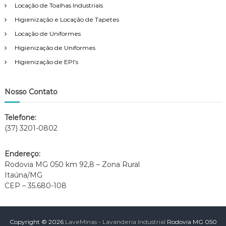
Locação de Toalhas Industriais
!
Higienização e Locação de Tapetes
Locação de Uniformes
Higienização de Uniformes
Higienização de EPI’s
Nosso Contato
Telefone:
(37) 3201-0802
Endereço:
Rodovia MG 050 km 92,8 – Zona Rural
Itaúna/MG
CEP – 35.680-108
Copyright © 2026
LaveMinas - Lavanderia Industrial
Rodovia MG 050